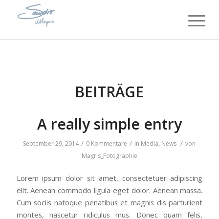
BEITRÄGE
A really simple entry
/
/
/
September 29, 2014
0 Kommentare
in
Media
,
News
von
Magris_Fotographie
Lorem ipsum dolor sit amet, consectetuer adipiscing
elit. Aenean commodo ligula eget dolor. Aenean massa.
Cum sociis natoque penatibus et magnis dis parturient
montes, nascetur ridiculus mus. Donec quam felis,