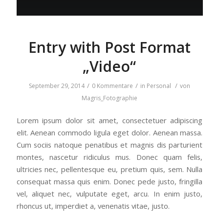
Entry with Post Format
„Video“
/
/
/
September 29, 2014
0 Kommentare
in
Personal
von
Magris_Fotographie
Lorem ipsum dolor sit amet, consectetuer adipiscing
elit. Aenean commodo ligula eget dolor. Aenean massa.
Cum sociis natoque penatibus et magnis dis parturient
montes, nascetur ridiculus mus. Donec quam felis,
ultricies nec, pellentesque eu, pretium quis, sem. Nulla
consequat massa quis enim. Donec pede justo, fringilla
vel, aliquet nec, vulputate eget, arcu. In enim justo,
rhoncus ut, imperdiet a, venenatis vitae, justo.